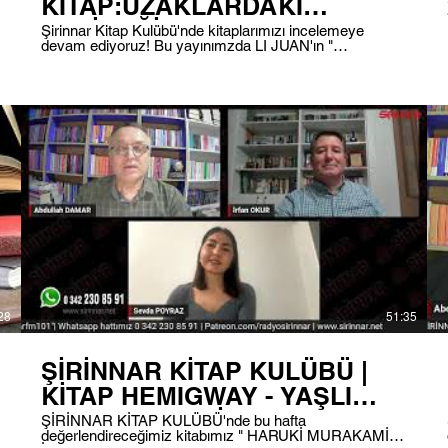
KİTAP:UZAKLARDAKİ
AYÇİÇEĞİ
Şirinnar Kitap Kulübü'nde kitaplarımızı incelemeye
devam ediyoruz! Bu yayınımzda LI JUAN'ın "
TARLALARI|23.04.2026
Uzaklardaki Ayçiçeği Tarlaları " kitabını inceleyeceğiz.
Yayınımızı saat 18.00'de 101.0 frekansından dinleyebilir,
aynı zamanda instagram, facebook ve youtube
üzerinden görüntülü bir şekilde izleyebilirsiniz.
#radyosirinnar #Radyo #DijitalRadyo #Şirinnar
#ŞirinnarKitapKulübü #Podcast #Kitapkurdu
#Kitapkulübü #Okumak #lijuan #yazar
28
51:35
ŞİRİNNAR KİTAP KULÜBÜ |
KİTAP HEMIGWAY - YAŞLI
ADAM VE DENİZ
ŞİRİNNAR KİTAP KULÜBÜ'nde bu hafta
değerlendireceğimiz kitabımız " HARUKİ MURAKAMİ -