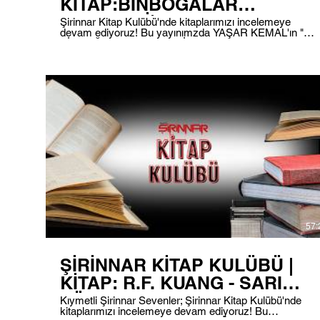
KİTAP:BİNBOĞALAR
EFSANESİ|07.05.2026
Şirinnar Kitap Kulübü'nde kitaplarımızı incelemeye
devam ediyoruz! Bu yayınımzda YAŞAR KEMAL'ın "
BİNBOĞALAR EFSANESİ " kitabını inceleyeceğiz.
Yayınımızı karasal frekansımız 101.0 frekansından
dinleyebilir, aynı zamanda instagram, facebook ve
youtube üzerinden görüntülü bir şekilde izleyebilirsiniz.
#radyosirinnar #Radyo #DijitalRadyo #Şirinnar
#ŞirinnarKitapKulübü #Podcast #Kitapkurdu
#Kitapkulübü #Okumak #Yaşarkemal
#BinboğalarEfsanesi #yazar
57:
ŞİRİNNAR KİTAP KULÜBÜ |
KİTAP: R.F. KUANG - SARI
YÜZ
Kıymetli Şirinnar Sevenler; Şirinnar Kitap Kulübü'nde
kitaplarımızı incelemeye devam ediyoruz! Bu