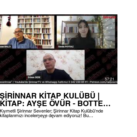
BARBARIN KAHKAHASI " Programımızı Radyo
Şirinnar Fm 101.0 frekansı ile dinleyebilir ve görüntülü
olarak FACEBOOK , İNSTAGRAM ve YOUTUBE
kanallarımızda izleyebilirsiniz... Programı Dinlemek için
yayın linkimiz ; https://sirinnar.net/canli-radyo Whatsapp
Hattı : 0 342 230 85 91 #şirinnar #şirinnarkitapkulübü
#SemaKaygusuz #Barbarınkahkahası #kitapkurdu
#Kitapoku
57:21
ŞİRİNNAR KİTAP KULÜBÜ |
KİTAP: AYŞE ÖVÜR - BOTTER
APARTMANI
Kıymetli Şirinnar Sevenler; Şirinnar Kitap Kulübü'nde
kitaplarımızı incelemeye devam ediyoruz! Bu
yayınımzda AYŞE ÖVÜR'ÜN " BOTTER APARTMANI "
kitabını inceleyeceğiz. Yayınımızı saat 18.00'de 101.0
frekansından dinleyebilir, aynı zamanda instagram,
facebook ve youtube üzerinden görüntülü bir şekilde