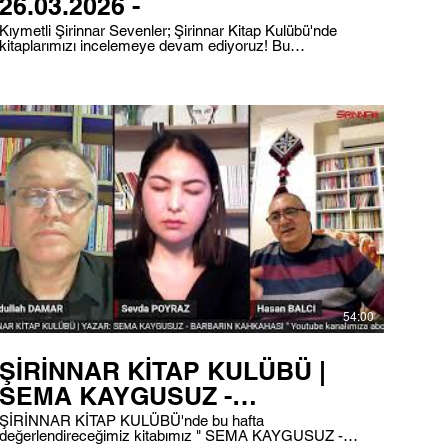
26.03.2026 -
Kıymetli Şirinnar Sevenler; Şirinnar Kitap Kulübü'nde
kitaplarımızı incelemeye devam ediyoruz! Bu
yayınımzda Muriel BARBERY'in " Kirpinin Zerafeti "
kitabını inceleyeceğiz. Yayınımızı saat 18.00'de 101.0
frekansından dinleyebilir, aynı zamanda instagram,
facebook ve youtube üzerinden görüntülü bir şekilde
izleyebilirsiniz. #radyoşirinnar #Radyo #DijitalRadyo
#Şirinnar #ŞirinnarKitapKulübü #Podcast
54:00
ŞİRİNNAR KİTAP KULÜBÜ |
SEMA KAYGUSUZ -
BARBARIN KAHKAHASI
ŞİRİNNAR KİTAP KULÜBÜ'nde bu hafta
değerlendireceğimiz kitabımız " SEMA KAYGUSUZ -