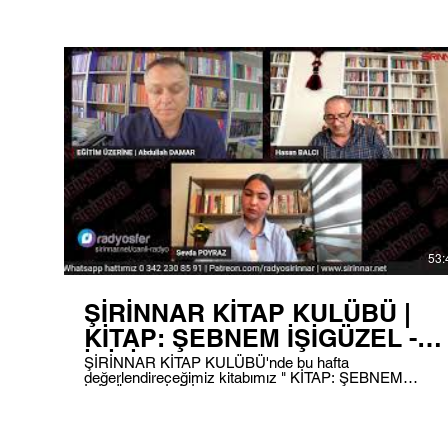
yayınımzda R.F Kuang'ın " SARI YÜZ " kitabını
inceleyeceğiz. Yayınımızı saat 18.00'de 101.0
frekansından dinleyebilir, aynı zamanda instagram,
facebook ve youtube üzerinden görüntülü bir şekilde
izleyebilirsiniz. #radyoşirinnar #Radyo #DijitalRadyo
#Şirinnar #ŞirinnarKitapKulübü #Podcast
53:
ŞİRİNNAR KİTAP KULÜBÜ |
KİTAP: ŞEBNEM İŞİGÜZEL -
İYİLİK -
ŞİRİNNAR KİTAP KULÜBÜ'nde bu hafta
değerlendireceğimiz kitabımız " KİTAP: ŞEBNEM
İŞİGÜZEL - İYİLİK - " olacak. Programımızı Radyo
Şirinnar Fm 101.0 frekansı ile dinleyebilir ve görüntülü
olarak FACEBOOK , İNSTAGRAM ve YOUTUBE
kanallarımızda izleyebilirsiniz... Programı Dinlemek için