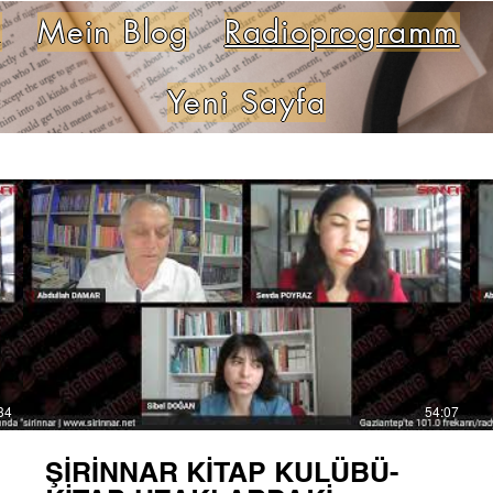
k
Mein Blog
Radioprogramm
Yeni Sayfa
34
54:07
ŞİRİNNAR KİTAP KULÜBÜ-