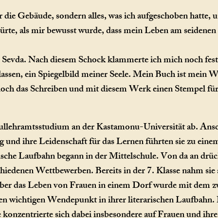
r die Gebäude, sondern alles, was ich aufgeschoben hatte
rte, als mir bewusst wurde, dass mein Leben am seidenen Fa
te Sevda. Nach diesem Schock klammerte ich mich noch feste
erlassen, ein Spiegelbild meiner Seele. Mein Buch ist mein 
och das Schreiben und mit diesem Werk einen Stempel für 
ullehramtsstudium an der Kastamonu-Universität ab. Ansch
ng und ihre Leidenschaft für das Lernen führten sie zu e
rische Laufbahn begann in der Mittelschule. Von da an drückt
chiedenen Wettbewerben. Bereits in der 7. Klasse nahm si
über das Leben von Frauen in einem Dorf wurde mit dem zwe
en wichtigen Wendepunkt in ihrer literarischen Laufbahn. 
 konzentrierte sich dabei insbesondere auf Frauen und ihr