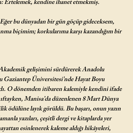
im: Ertelemek, kendine ihanet etmekmiş.
. Eğer bu dünyadan bir gün göçüp gideceksem,
unma biçimim; korkularıma karşı kazandığım bir
 Akademik gelişimini sürdürerek Anadolu
nu Gaziantep Üniversitesi’nde Hayat Boyu
adı. O dönemden itibaren kalemiyle kendini ifade
 sınıftayken, Manisa’da düzenlenen 8 Mart Dünya
lik ödülüne layık görüldü. Bu başarı, onun yazın
nla yazıları, çeşitli dergi ve kitaplarda yer
ayattan esinlenerek kaleme aldığı hikâyeleri,