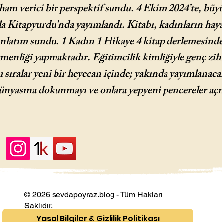
am verici bir perspektif sundu. 4 Ekim 2024’te, büy
yla Kitapyurdu’nda yayımlandı. Kitabı, kadınların hay
anlatım sundu. 1 Kadın 1 Hikaye 4 kitap derlemesinde
menliği yapmaktadır. Eğitimcilik kimliğiyle genç zihin
 sıralar yeni bir heyecan içinde; yakında yayımlanaca
 dünyasına dokunmayı ve onlara yepyeni pencereler a
© 2026 sevdapoyraz.blog - Tüm Hakları
Saklıdır.
Yasal Bilgiler & Gizlilik Politikası