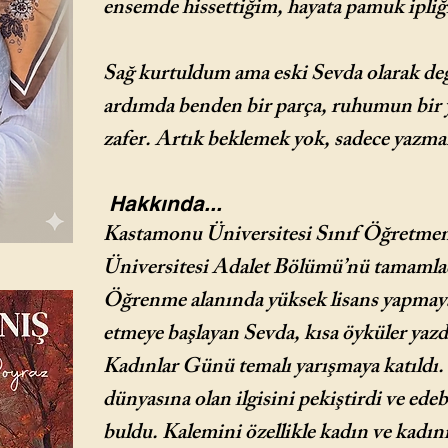
ensemde hissettiğim, hayata pamuk ipliği
Sağ kurtuldum ama eski Sevda olarak değ
ardımda benden bir parça, ruhumun bir 
zafer. Artık beklemek yok, sadece yazmak
Hakkında...
Kastamonu Üniversitesi Sınıf Öğretmen
Üniversitesi Adalet Bölümü’nü tamamlad
Öğrenme alanında yüksek lisans yapmaya 
etmeye başlayan Sevda, kısa öyküler yaz
Kadınlar Günü temalı yarışmaya katıldı. 
dünyasına olan ilgisini pekiştirdi ve ede
buldu. Kalemini özellikle kadın ve kadın