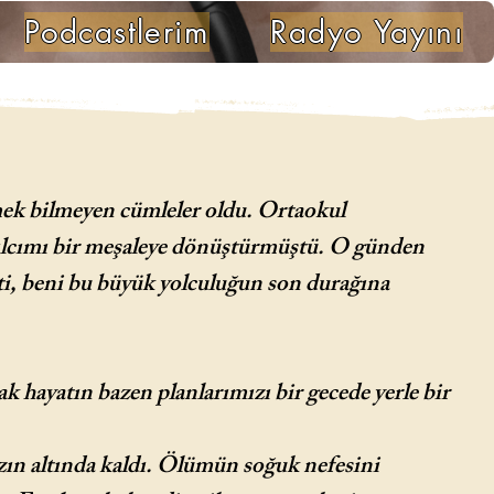
Podcastlerim
Radyo Yayını
mek bilmeyen cümleler oldu. Ortaokul
ıvılcımı bir meşaleye dönüştürmüştü. O günden
ti, beni bu büyük yolculuğun son durağına
 hayatın bazen planlarımızı bir gecede yerle bir
azın altında kaldı. Ölümün soğuk nefesini