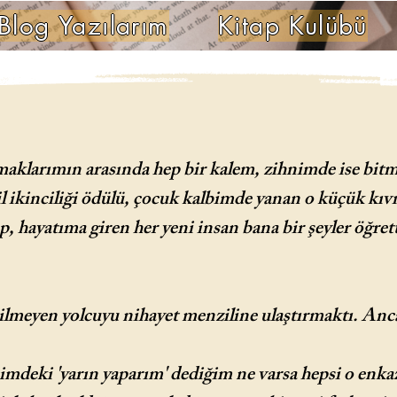
Blog Yazılarım
Kitap Kulübü
maklarımın arasında hep bir kalem, zihnimde ise bit
 il ikinciliği ödülü, çocuk kalbimde yanan o küçük k
 hayatıma giren her yeni insan bana bir şeyler öğret
lmeyen yolcuyu nihayet menziline ulaştırmaktı. Ancak
 içimdeki 'yarın yaparım' dediğim ne varsa hepsi o enk