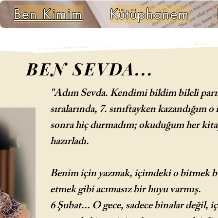
Ben Kimim
Kütüphanem
BEN SEVDA...
"Adım Sevda. Kendimi bildim bileli par
sıralarında, 7. sınıftayken kazandığım o
sonra hiç durmadım; okuduğum her kitap,
hazırladı.
Benim için yazmak, içimdeki o bitmek bi
etmek gibi acımasız bir huyu varmış.
6 Şubat... O gece, sadece binalar değil,