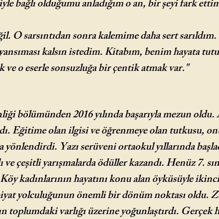
yle bağlı olduğumu anladığım o an, bir şeyi fark ett
il. O sarsıntıdan sonra kalemime daha sert sarıldım
yansıması kalsın istedim. Kitabım, benim hayata tut
 ve o eserle sonsuzluğa bir çentik atmak var."
liği bölümünden 2016 yılında başarıyla mezun oldu.
ı. Eğitime olan ilgisi ve öğrenmeye olan tutkusu, o
yönlendirdi. Yazı serüveni ortaokul yıllarında başl
dı ve çeşitli yarışmalarda ödüller kazandı. Henüz 7.
Köy kadınlarının hayatını konu alan öyküsüyle ikinci
biyat yolculuğunun önemli bir dönüm noktası oldu. Zama
ın toplumdaki varlığı üzerine yoğunlaştırdı. Gerçek h