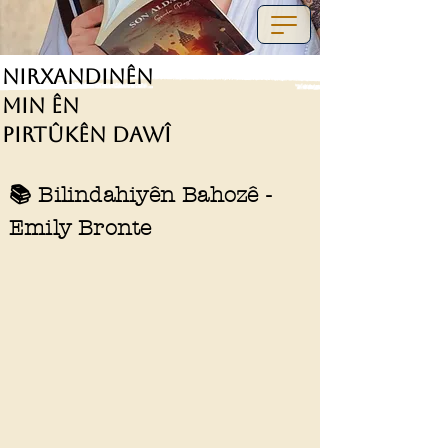
Nirxandinên
Min ên
Pirtûkên Dawî
📚 Bilindahiyên Bahozê -
Emily Bronte