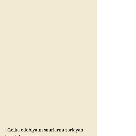
dönüşmedi. Bazen bir kitabın etrafında 
oluşan ilgi, metnin kendisinden daha 
büyük olabiliyor. 📚

#kitap #keşfet #kitaptavsiyesi 
#kitapalıntıları #gaziantep
✨Lolita edebiyatın sınırlarını zorlayan 