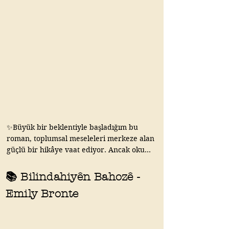
hakka sahip olmadığı bir dönemin tanıklığı.

🪷Peki sana bir soru:

📌 Sizce edebiyat, toplumun konuşmak 
Bir insan gerçekten hayatını yeniden 
istemediği konuları anlatmak zorunda mı?

yazabilir mi, yoksa çoğumuz başladığımız 
hikâyenin içinde mi kalırız?

#keşfet #kitap #kitapyorumu 
#bookstagram #gaziantep
#kitap #keşfet #kitapalıntıları 
#kitaptavsiyesi #gaziantep
✨Büyük bir beklentiyle başladığım bu 
roman, toplumsal meseleleri merkeze alan 
güçlü bir hikâye vaat ediyor. Ancak okuma 
ilerledikçe metnin yarattığı etki 
beklentimin gerisinde kaldı ve kitabı yarım 
📚 Bilindahiyên Bahozê -
bırakmak zorunda kaldım.

Emily Bronte
✨Popüler kültürde sıkça konuşulan bir 
kitap olması, ne yazık ki benim için aynı 
ölçüde güçlü bir okuma deneyimine 