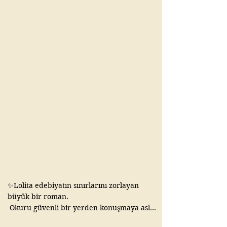
büyük olabiliyor. 📚

#kitap #keşfet #kitaptavsiyesi 
#kitapalıntıları #gaziantep
✨Lolita edebiyatın sınırlarını zorlayan 
büyük bir roman.

 Okuru güvenli bir yerden konuşmaya asla 
davet etmez. Tam tersine onu rahatsız 