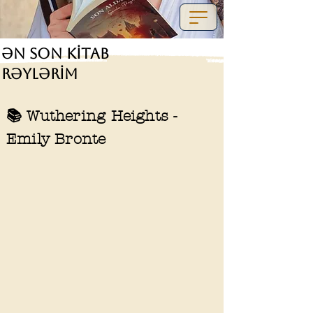
Ən Son Kitab
Rəylərim
📚 Wuthering Heights -
Emily Bronte